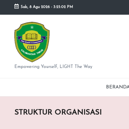
Sab, 8 Agu 2026
-
3:25:02 PM
Skip
to
S
content
M
A
N
Empowering Yourself, LIGHT The Way
e
BERAND
g
er
STRUKTUR ORGANISASI
i