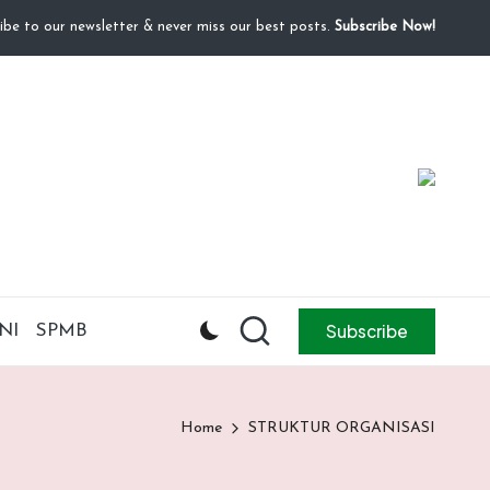
ibe to our newsletter & never miss our best posts.
Subscribe Now!
Subscribe
NI
SPMB
Home
STRUKTUR ORGANISASI