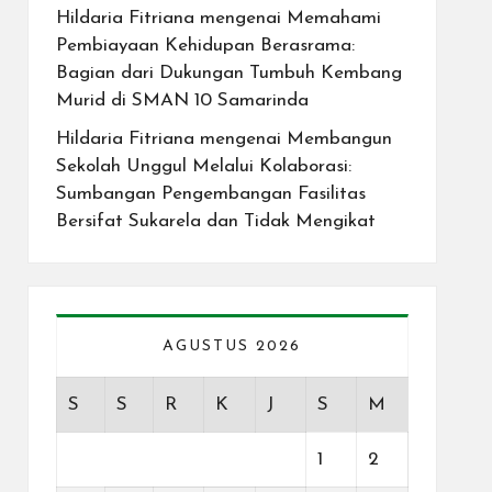
Hildaria Fitriana
mengenai
Memahami
Pembiayaan Kehidupan Berasrama:
Bagian dari Dukungan Tumbuh Kembang
Murid di SMAN 10 Samarinda
Hildaria Fitriana
mengenai
Membangun
Sekolah Unggul Melalui Kolaborasi:
Sumbangan Pengembangan Fasilitas
Bersifat Sukarela dan Tidak Mengikat
AGUSTUS 2026
S
S
R
K
J
S
M
1
2