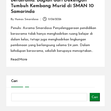
S
Berasrama: Bagian dari Dukungan
Tumbuh Kembang Murid di SMAN 10
a
Samarinda
m
By
Humas Smaridasa
11/06/2026
Posted
a
by
Penulis: Asrama Smaridasa Penyelenggaraan pendidikan
ri
berasrama tidak hanya menghadirkan ruang belajar di
dalam kelas, tetapi juga menghadirkan lingkungan
n
pembinaan yang berlangsung selama 24 jam. Dalam
d
kehidupan berasrama, sekolah berupaya menciptakan…
a
Read More
Cari
Cari