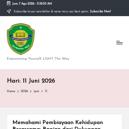
Jum, 7 Agu 2026
-
11:38:51 AM
Subscribe to our newsletter & never miss our best posts.
Subscribe Now!
Skip
to
S
content
M
A
N
Empowering Yourself, LIGHT The Way
e
g
Hari:
11 Juni 2026
er
Home
2026
Juni
11
i
1
0
Memahami Pembiayaan Kehidupan