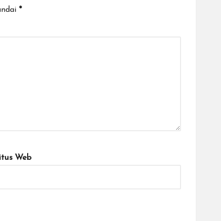
andai
*
itus Web