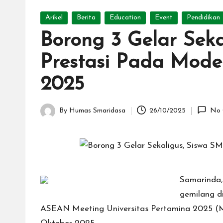
10
Posted
S
Arikel
Berita
Education
Event
Pendidikan
in
Borong 3 Gelar Sek
a
Prestasi Pada Mode
m
2025
a
ri
By
Humas Smaridasa
26/10/2025
No 
Posted
n
by
d
a
Samarinda,
gemilang d
ASEAN Meeting Universitas Pertamina 2025 (MA