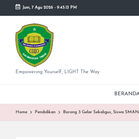
Jum, 7 Agu 2026
-
9:45:14 PM
Skip
to
S
content
M
A
N
Empowering Yourself, LIGHT The Way
e
BERAND
g
er
Home
Pendidikan
Borong 3 Gelar Sekaligus, Siswa SMA
i