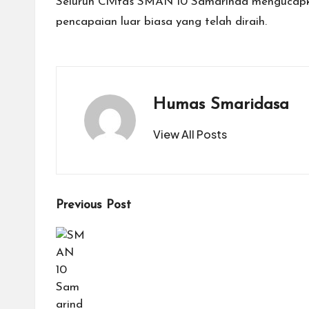
Seluruh Civitas SMAN 10 Samarinda mengucapka
pencapaian luar biasa yang telah diraih.
Humas Smaridasa
View All Posts
Post
Previous Post
navigation