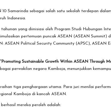
 10 Samarinda sebagai salah satu sekolah terdepan dalam
ruh Indonesia.
unan yang diinisiasi oleh Program Studi Hubungan Inter
mensimulasikan pertemuan puncak ASEAN (ASEAN Summit) d
SEAN: ASEAN Political Security Community (APSC), ASEAN
“Promoting Sustainable Growth Within ASEAN Through Mult
agai perwakilan negara Kamboja, menunjukkan kemampuan 
ihan tiga penghargaan utama. Para juri menilai performa
egional Kamboja di kancah ASEAN.
berhasil mereka peroleh adalah: