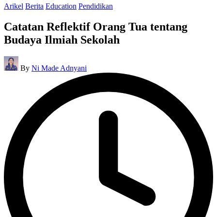
Posted
Arikel
Berita
Education
Pendidikan
in
Catatan Reflektif Orang Tua tentang
Budaya Ilmiah Sekolah
Posted
By
Ni Made Adnyani
by