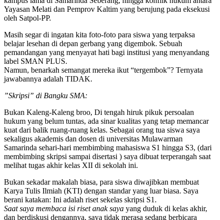
kampus lama di Samarinda Seberang, hingga konflik hukum antara
Yayasan Melati dan Pemprov Kaltim yang berujung pada eksekusi
oleh Satpol-PP.
Masih segar di ingatan kita foto-foto para siswa yang terpaksa
belajar lesehan di depan gerbang yang digembok. Sebuah
pemandangan yang menyayat hati bagi institusi yang menyandang
label SMAN PLUS.
​Namun, benarkah semangat mereka ikut “tergembok”? Ternyata
jawabannya adalah TIDAK.
​”Skripsi” di Bangku SMA:
Bukan Kaleng-Kaleng broo, ​Di tengah hiruk pikuk persoalan
hukum yang belum tuntas, ada sinar kualitas yang tetap memancar
kuat dari balik ruang-ruang kelas. Sebagai orang tua siswa saya
sekaligus akademis dan dosen di universitas Mulawarman
Samarinda sehari-hari membimbing mahasiswa S1 hingga S3, (dari
membimbing skripsi sampai disertasi ) saya dibuat terperangah saat
melihat tugas akhir kelas XII di sekolah ini.
​Bukan sekadar makalah biasa, para siswa diwajibkan membuat
Karya Tulis Ilmiah (KTI) dengan standar yang luar biasa. Saya
berani katakan: Ini adalah riset sekelas skripsi S1.
​Saat saya membaca isi riset anak saya
yang duduk di kelas akhir,
dan berdiskusi dengannya, saya tidak merasa sedang berbicara