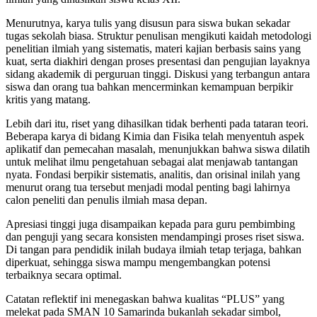
Menurutnya, karya tulis yang disusun para siswa bukan sekadar
tugas sekolah biasa. Struktur penulisan mengikuti kaidah metodologi
penelitian ilmiah yang sistematis, materi kajian berbasis sains yang
kuat, serta diakhiri dengan proses presentasi dan pengujian layaknya
sidang akademik di perguruan tinggi. Diskusi yang terbangun antara
siswa dan orang tua bahkan mencerminkan kemampuan berpikir
kritis yang matang.
Lebih dari itu, riset yang dihasilkan tidak berhenti pada tataran teori.
Beberapa karya di bidang Kimia dan Fisika telah menyentuh aspek
aplikatif dan pemecahan masalah, menunjukkan bahwa siswa dilatih
untuk melihat ilmu pengetahuan sebagai alat menjawab tantangan
nyata. Fondasi berpikir sistematis, analitis, dan orisinal inilah yang
menurut orang tua tersebut menjadi modal penting bagi lahirnya
calon peneliti dan penulis ilmiah masa depan.
Apresiasi tinggi juga disampaikan kepada para guru pembimbing
dan penguji yang secara konsisten mendampingi proses riset siswa.
Di tangan para pendidik inilah budaya ilmiah tetap terjaga, bahkan
diperkuat, sehingga siswa mampu mengembangkan potensi
terbaiknya secara optimal.
Catatan reflektif ini menegaskan bahwa kualitas “PLUS” yang
melekat pada SMAN 10 Samarinda bukanlah sekadar simbol,