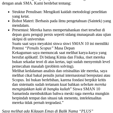
dengan anak SMA. Kami berdebat tentang:
​Struktur Penulisan: Mengikuti kaidah metodologi penelitian
yang ketat.
​Bobot Materi: Berbasis pada ilmu pengetahuan (Saintek) yang
mendalam.
Presentasi: Mereka harus mempertahankan riset tersebut di
depan guru penguji persis seperti sidang munaqasah atau ujian
skripsi di universitas
Suatu saat saya meyakini siswa siswi SMAN 10 ini memiliki ​
Potensi
“Penulis Scopus”
Masa Depan
​Kekaguman saya memuncak saat melihat karya-karya yang
bersifat aplikatif. Di bidang Kimia dan Fisika, riset mereka
bukan sekadar teori di atas kertas, tapi sudah menyentuh level
pemecahan masalah (problem solving).
​Melihat kedalaman analisis dan orisinalitas ide mereka, saya
melihat cikal bakal penulis jurnal internasional bereputasi atau
Scopus. Ini bukan berlebihan, karena fondasi berpikir kritis
dan sistematis sudah tertanam kuat bahkan
sebelum mereka
menginjakkan kaki di bangku kuliah
​” Siswa SMAN 10
Samarinda membuktikan bahwa meski raga mereka mungkin
berpindah tempat dan situasi tak menentu, intelektualitas
mereka tidak pernah tergradasi.”
Saya melihat ada ​Kilauan Emas di Balik Nama “PLUS”