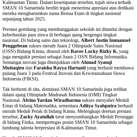
Kalimantan Timur. Dalam kesempatan tersebut, tujuh siswa terbaik
SMAN 10 Samarinda berdiri tegak menerima apresiasi atas dedikasi
mereka mengharumkan nama Benua Etam di tingkat nasional
sepanjang tahun 2025.
Prestasi gemilang yang membanggakan sekolah ini ditandai dengan
keberhasilan para siswa di berbagai ajang bergengsi tingkat
nasional. Di bidang sains dan teknologi,
Albert Justin Immanuel
Penggebean
sukses meraih Juara 2 Olimpiade Sains Nasional
(OSN) Bidang Kimia, disusul oleh
Ravee Lucky Rizky K.
yang
juga mengukir prestasi sebagai Juara 2 OSN Bidang Informatika.
Semangat inovasi juga ditunjukkan oleh
Ahmad Syauqi
Muttaqien
dan
Faraisha Rayya Hartanti
yang berhasil membawa
pulang Juara 3 pada Festival Inovasi dan Kewirausahaan Siswa
Indonesia (FIKSI).
Tak berhenti di situ, dominasi SMAN 10 Samarinda juga terlihat
dalam ajang Olimpiade Madrasah Indonesia (OMI) Tingkat
Nasional.
Alvino Yardan Wiradharma
sukses menyabet Medali
Emas di bidang Matematika, sementara
Aditya Syahputra
berhasil
meraih Medali Perak di bidang Kimia. Melengkapi deretan prestasi
tersebut,
Zacky Ayatullah
turut menyumbangkan Medali Perunggu
di bidang Fisika, mempertegas posisi SMAN 10 Samarinda sebagai
lumbung talenta berprestasi di Kalimantan Timur.