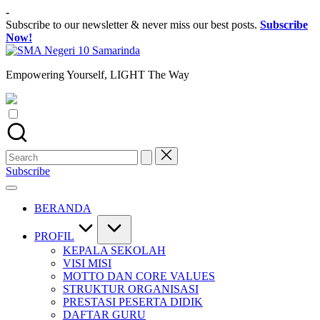
Skip
-
to
Subscribe to our newsletter & never miss our best posts.
Subscribe
content
Now!
SMA
Negeri
Empowering Yourself, LIGHT The Way
10
Samarinda
Search
for:
Subscribe
BERANDA
PROFIL
KEPALA SEKOLAH
VISI MISI
MOTTO DAN CORE VALUES
STRUKTUR ORGANISASI
PRESTASI PESERTA DIDIK
DAFTAR GURU