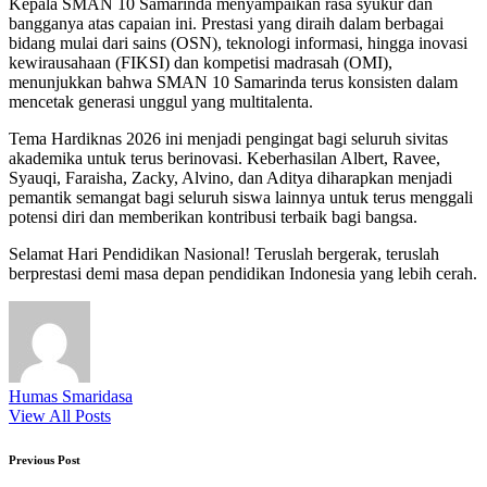
Kepala SMAN 10 Samarinda menyampaikan rasa syukur dan
bangganya atas capaian ini. Prestasi yang diraih dalam berbagai
bidang mulai dari sains (OSN), teknologi informasi, hingga inovasi
kewirausahaan (FIKSI) dan kompetisi madrasah (OMI),
menunjukkan bahwa SMAN 10 Samarinda terus konsisten dalam
mencetak generasi unggul yang multitalenta.
Tema Hardiknas 2026 ini menjadi pengingat bagi seluruh sivitas
akademika untuk terus berinovasi. Keberhasilan Albert, Ravee,
Syauqi, Faraisha, Zacky, Alvino, dan Aditya diharapkan menjadi
pemantik semangat bagi seluruh siswa lainnya untuk terus menggali
potensi diri dan memberikan kontribusi terbaik bagi bangsa.
Selamat Hari Pendidikan Nasional! Teruslah bergerak, teruslah
berprestasi demi masa depan pendidikan Indonesia yang lebih cerah.
Humas Smaridasa
View All Posts
Post
Previous Post