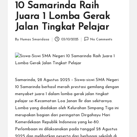
S
10 Samarinda Raih
a
Juara 1 Lomba Gerak
m
Jalan Tingkat Pelajar
a
By
Humas Smaridasa
03/10/2025
No Comments
ri
Posted
by
n
d
a
Samarinda, 28 Agustus 2025 – Siswa-siswi SMA Negeri
10 Samarinda berhasil meraih prestasi gemilang dengan
menyabet juara 1 dalam lomba gerak jalan tingkat
pelajar se-Kecamatan Loa Janan Ilir dan sekitarnya.
Lomba yang diadakan oleh Kelurahan Simpang Tiga ini
merupakan bagian dari peringatan Dirgahayu Hari
Kemerdekaan Republik Indonesia yang ke-80.
Perlombaan ini dilaksanakan pada tanggal 28 Agustus
2025 dan melibatkan peserta dari berbagai sekolah di