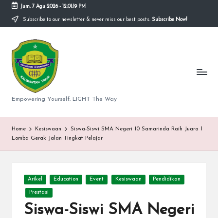
Jum, 7 Agu 2026
-
12:01:20 PM
Subscribe to our newsletter & never miss our best posts.
Subscribe Now!
Skip
to
S
content
M
A
N
Empowering Yourself, LIGHT The Way
e
g
Home
Kesiswaan
Siswa-Siswi SMA Negeri 10 Samarinda Raih Juara 1
Lomba Gerak Jalan Tingkat Pelajar
er
i
Posted
1
Arikel
Education
Event
Kesiswaan
Pendidikan
in
Prestasi
0
Siswa-Siswi SMA Negeri