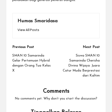
pendidikan bagi generasi penerus bangsa.
Humas Smaridasa
View All Posts
Post
Previous Post
Next Post
navigation
SMAN 10 Samarinda
Siswa SMAN 10
Gelar Pertemuan Hybrid
Samarinda Cherisha
dengan Orang Tua Kelas
Divina Wijaya: Juara
X
Catur Muda Berprestasi
dari Kaltim
Comments
No comments yet. Why don’t you start the discussion?