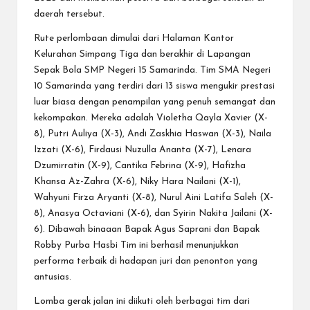
daerah tersebut.
Rute perlombaan dimulai dari Halaman Kantor
Kelurahan Simpang Tiga dan berakhir di Lapangan
Sepak Bola SMP Negeri 15 Samarinda. Tim SMA Negeri
10 Samarinda yang terdiri dari 13 siswa mengukir prestasi
luar biasa dengan penampilan yang penuh semangat dan
kekompakan. Mereka adalah Violetha Qayla Xavier (X-
8), Putri Auliya (X-3), Andi Zaskhia Haswan (X-3), Naila
Izzati (X-6), Firdausi Nuzulla Ananta (X-7), Lenara
Dzumirratin (X-9), Cantika Febrina (X-9), Hafizha
Khansa Az-Zahra (X-6), Niky Hara Nailani (X-1),
Wahyuni Firza Aryanti (X-8), Nurul Aini Latifa Saleh (X-
8), Anasya Octaviani (X-6), dan Syirin Nakita Jailani (X-
6). Dibawah binaaan Bapak Agus Saprani dan Bapak
Robby Purba Hasbi Tim ini berhasil menunjukkan
performa terbaik di hadapan juri dan penonton yang
antusias.
Lomba gerak jalan ini diikuti oleh berbagai tim dari