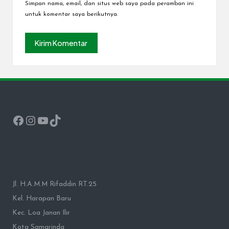
Simpan nama, email, dan situs web saya pada peramban ini
untuk komentar saya berikutnya.
Facebook
Instagram
YouTube
TikTok
Jl. H.A.M.M Rifaddin RT.25
Kel. Harapan Baru
Kec. Loa Janan Ilir
Kota Samarinda