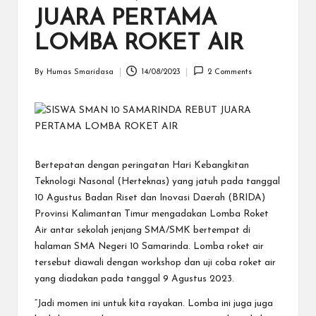
S
JUARA PERTAMA
a
LOMBA ROKET AIR
m
a
By
Humas Smaridasa
14/08/2023
2 Comments
Posted
ri
by
n
d
Bertepatan dengan peringatan Hari Kebangkitan
a
Teknologi Nasonal (Herteknas) yang jatuh pada tanggal
10 Agustus Badan Riset dan Inovasi Daerah (BRIDA)
Provinsi Kalimantan Timur mengadakan Lomba Roket
Air antar sekolah jenjang SMA/SMK bertempat di
halaman SMA Negeri 10 Samarinda. Lomba roket air
tersebut diawali dengan workshop dan uji coba roket air
yang diadakan pada tanggal 9 Agustus 2023.
“Jadi momen ini untuk kita rayakan. Lomba ini juga juga