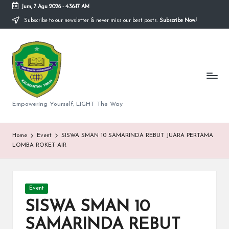
Jum, 7 Agu 2026
-
4:36:17 AM
Subscribe to our newsletter & never miss our best posts.
Subscribe Now!
Skip
to
S
content
M
A
N
Empowering Yourself, LIGHT The Way
e
g
Home
Event
SISWA SMAN 10 SAMARINDA REBUT JUARA PERTAMA
LOMBA ROKET AIR
er
i
Posted
1
Event
in
SISWA SMAN 10
0
SAMARINDA REBUT