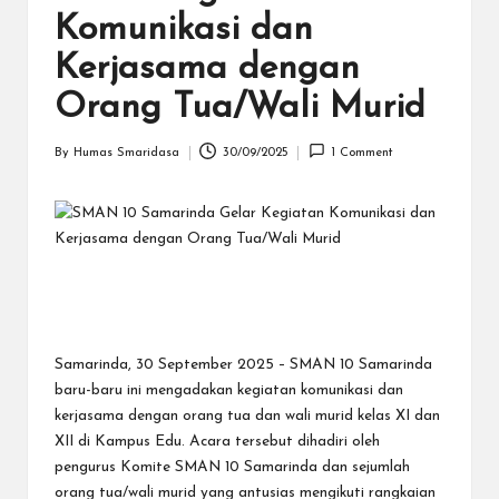
S
Komunikasi dan
a
Kerjasama dengan
m
Orang Tua/Wali Murid
a
ri
By
Humas Smaridasa
30/09/2025
1 Comment
Posted
n
by
d
a
Samarinda, 30 September 2025 – SMAN 10 Samarinda
baru-baru ini mengadakan kegiatan komunikasi dan
kerjasama dengan orang tua dan wali murid kelas XI dan
XII di Kampus Edu. Acara tersebut dihadiri oleh
pengurus Komite SMAN 10 Samarinda dan sejumlah
orang tua/wali murid yang antusias mengikuti rangkaian