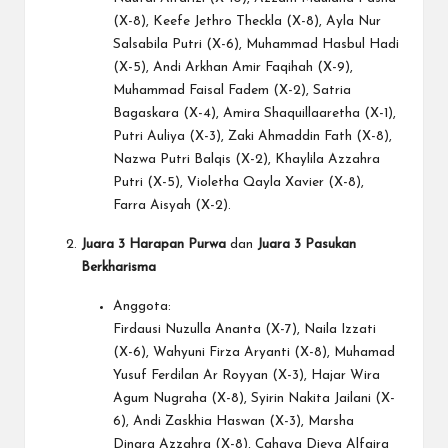
(X-8), Keefe Jethro Theckla (X-8), Ayla Nur
Salsabila Putri (X-6), Muhammad Hasbul Hadi
(X-5), Andi Arkhan Amir Faqihah (X-9),
Muhammad Faisal Fadem (X-2), Satria
Bagaskara (X-4), Amira Shaquillaaretha (X-1),
Putri Auliya (X-3), Zaki Ahmaddin Fath (X-8),
Nazwa Putri Balqis (X-2), Khaylila Azzahra
Putri (X-5), Violetha Qayla Xavier (X-8),
Farra Aisyah (X-2).
Juara 3 Harapan Purwa
dan
Juara 3 Pasukan
Berkharisma
Anggota:
Firdausi Nuzulla Ananta (X-7), Naila Izzati
(X-6), Wahyuni Firza Aryanti (X-8), Muhamad
Yusuf Ferdilan Ar Royyan (X-3), Hajar Wira
Agum Nugraha (X-8), Syirin Nakita Jailani (X-
6), Andi Zaskhia Haswan (X-3), Marsha
Dinara Azzahra (X-8), Cahaya Dieva Alfaira