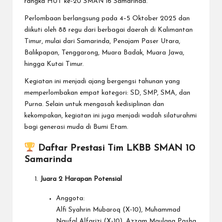
rangka HUT ke-20 SMAN 16 Samarinda.
Perlombaan berlangsung pada
4–5 Oktober 2025
dan
diikuti oleh
88 regu dari berbagai daerah di Kalimantan
Timur
, mulai dari Samarinda, Penajam Paser Utara,
Balikpapan, Tenggarong, Muara Badak, Muara Jawa,
hingga Kutai Timur.
Kegiatan ini menjadi ajang bergengsi tahunan yang
memperlombakan empat kategori: SD, SMP, SMA, dan
Purna. Selain untuk mengasah kedisiplinan dan
kekompakan, kegiatan ini juga menjadi wadah silaturahmi
bagi generasi muda di Bumi Etam.
Daftar Prestasi Tim LKBB SMAN 10
Samarinda
Juara 2 Harapan Potensial
Anggota:
Alfi Syahrin Mubaroq (X-10), Muhammad
Naufal Alfarizi (X-10), Azzam Maulana Pasha