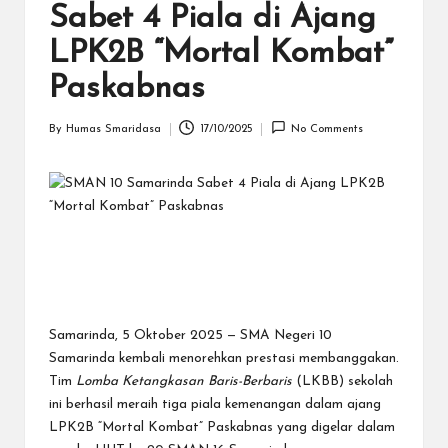
S
Sabet 4 Piala di Ajang
a
LPK2B “Mortal Kombat”
m
Paskabnas
a
By
Humas Smaridasa
17/10/2025
No Comments
ri
Posted
by
n
d
a
Samarinda, 5 Oktober 2025
— SMA Negeri 10
Samarinda kembali menorehkan prestasi membanggakan.
Tim
Lomba Ketangkasan Baris-Berbaris
(LKBB) sekolah
ini berhasil meraih
tiga piala kemenangan
dalam ajang
LPK2B “Mortal Kombat” Paskabnas
yang digelar dalam