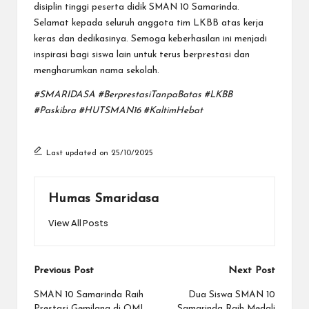
disiplin tinggi peserta didik SMAN 10 Samarinda.
Selamat kepada seluruh anggota tim LKBB atas kerja
keras dan dedikasinya. Semoga keberhasilan ini menjadi
inspirasi bagi siswa lain untuk terus berprestasi dan
mengharumkan nama sekolah.
#SMARIDASA #BerprestasiTanpaBatas #LKBB
#Paskibra #HUTSMAN16 #KaltimHebat
Last updated on 25/10/2025
Humas Smaridasa
View All Posts
Post
Previous Post
Next Post
navigation
SMAN 10 Samarinda Raih
Dua Siswa SMAN 10
Prestasi Gemilang di OMI
Samarinda Raih Medali