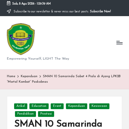
Sab, 8 Agu 2026
-
1:29:39 AM
Subscribe to our newsletter & never miss our best posts.
Subscribe Now!
Skip
to
S
content
M
A
N
Empowering Yourself, LIGHT The Way
e
g
Home
Kepanduan
SMAN 10 Samarinda Sabet 4 Piala di Ajang LPK2B
“Mortal Kombat” Paskabnas
er
i
Posted
1
Arikel
Education
Event
Kepanduan
Kesiswaan
in
Pendidikan
Prestasi
0
SMAN 10 Samarinda