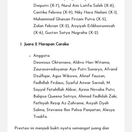
Dwiputri (X-7), Nurul Aini Latifa Saleh (X-8),
Cantika Febrina (X-9), Niky Hara Nailani (X-1),
Muhammad Ghaisan Firzani Putra (X-5),
Zidan Febrian (X-2), Aisyiyah Erlikhoirunnisah
(X-6), Gustav Satya Nugraha (X-2).
Juara 2 Harapan Caraka
Anggota:
Deonisius Oktaviano, Aldivo Hari Witama,
Zaurasavadisyanar Ayu Putri Sunaryo, Afrand
Dzulfiqar, Agus Wibowo, Ahnaf Fauzan,
Fadhillah Firdaus, Syaiful Anwar Sarnali, M.
Sayyid Fatahillah Akbar, Ajrina Novalia Putri,
Balqisa Queena Satriyo, Ahmad Fadhilah Zaki,
Fathiyah Rezqi Az-Zahranie, Aisyah Dyah
Salma, Stevania Rini Pelisa Panjaitan, Alesya
Tradifa.
Prestasi ini menjadi bukti nyata semangat juang dan