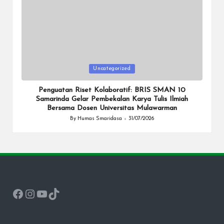
Posted
Uncategorized
in
Penguatan Riset Kolaboratif: BRIS SMAN 10
Samarinda Gelar Pembekalan Karya Tulis Ilmiah
Bersama Dosen Universitas Mulawarman
By
Humas Smaridasa
31/07/2026
Posted
by
Facebook
Instagram
YouTube
TikTok