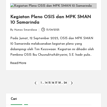
Kegiatan Pleno OSIS dan MPK SMAN
10 Samarinda
By
Humas Smaridasa
15/09/2025
Posted
by
Pada Jumat, 12 September 2025, OSIS dan MPK SMAN
10 Samarinda melaksanakan kegiatan pleno yang
didampingi oleh Tim Kesiswaan. Kegiatan ini dihadiri oleh
Pembina OSIS Ibu ChusnulitaAdityarini, S.E. hadir pula…
Read More
Paginasi
1
…
14
15
16
17
18
…
24
PREVIOUS
NEXT
PAGE
PAGE
pos
Cari