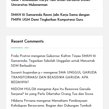
Gelar Pembekalan Karya Tulis Ilmiah Bersama Dosen
Universitas Mulawarman
SMAN 10 Samarinda Resmi Jalin Kerja Sama dengan
FMIPA UGM Demi Tingkatkan Kompetensi Guru
Recent Comments
Frida Pratiwi
mengenai
Gubernur Kaltim Tinjau SMAN 10
Samarinda, Tegaskan Sekolah Unggulan untuk Mencetak
SDM Berkualitas
Susanti lisupindan p r
mengenai
SMA UNGGUL GARUDA
TRANSFORMASI DAN BEASISWA GARUDA: APA
BEDANYA?
NIDOM HULDA
mengenai
Apa Itu Beasiswa Garuda
Sarjana? Ini yang Perlu Diketahui Orang Tua dan Siswa
Hildaria Fitriana
mengenai
Memahami Pembiayaan
Kehidupan Berasrama: Bagian dari Dukungan Tumbuh