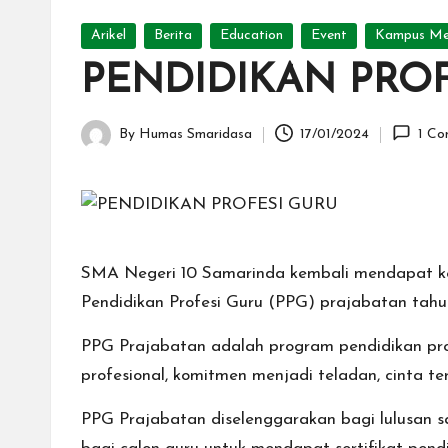
10
Posted
S
Arikel
Berita
Education
Event
Kampus Me
in
PENDIDIKAN PROF
a
m
By
Humas Smaridasa
17/01/2024
1 C
Posted
a
by
ri
n
SMA Negeri 10 Samarinda kembali mendapat kep
d
Pendidikan Profesi Guru (PPG) prajabatan tahu
a
PPG Prajabatan adalah program pendidikan prof
profesional, komitmen menjadi teladan, cinta t
PPG Prajabatan diselenggarakan bagi lulusan s