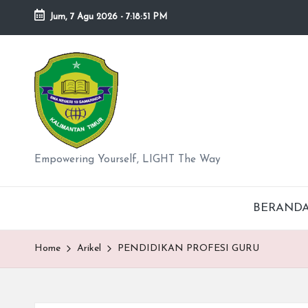
Jum, 7 Agu 2026
-
7:18:52 PM
Skip
to
S
content
M
A
N
Empowering Yourself, LIGHT The Way
e
BERAND
g
er
Home
Arikel
PENDIDIKAN PROFESI GURU
i