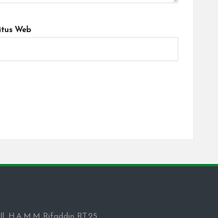
itus Web
Jl. H.A.M.M Rifaddin RT.25