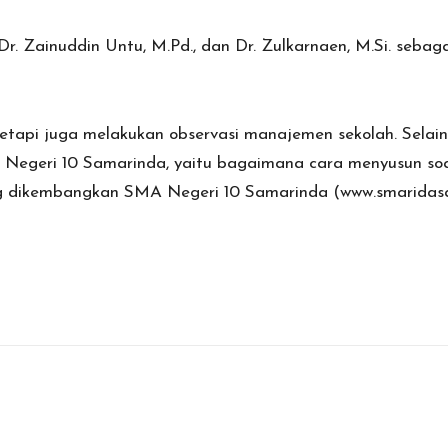
, Dr. Zainuddin Untu, M.Pd., dan Dr. Zulkarnaen, M.Si. seba
tetapi juga melakukan observasi manajemen sekolah. Selai
A Negeri 10 Samarinda, yaitu bagaimana cara menyusun soa
yang dikembangkan SMA Negeri 10 Samarinda (www.smaridas