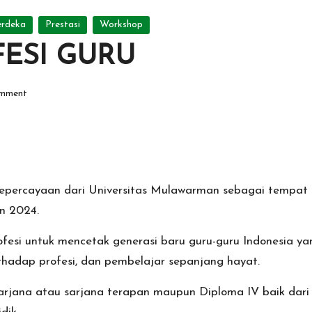
rdeka
Prestasi
Workshop
ESI GURU
omment
ercayaan dari Universitas Mulawarman sebagai tempat pr
n 2024.
esi untuk mencetak generasi baru guru-guru Indonesia yan
erhadap profesi, dan pembelajar sepanjang hayat.
arjana atau sarjana terapan maupun Diploma IV baik dari