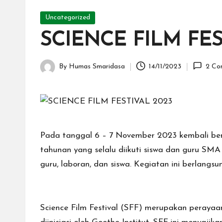
10
Posted
S
Uncategorized
in
SCIENCE FILM FES
a
m
By
Humas Smaridasa
14/11/2023
2 Co
Posted
a
by
ri
n
Pada tanggal 6 – 7 November 2023 kembali berl
d
tahunan yang selalu diikuti siswa dan guru SMA 
guru, laboran, dan siswa. Kegiatan ini berlangsu
a
Science Film Festival (SFF) merupakan perayaan