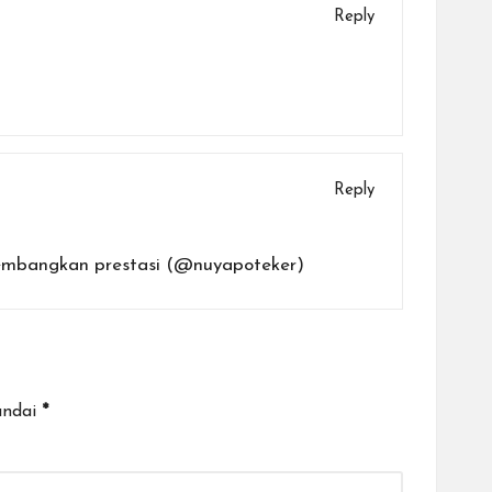
Reply
Reply
gembangkan prestasi (@nuyapoteker)
andai
*