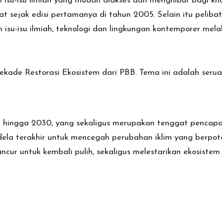
ikan isu-isu ilmiah yang mudah diakses dan menghibur bagi 
 sejak edisi pertamanya di tahun 2005. Selain itu peliba
su-isu ilmiah, teknologi dan lingkungan kontemporer melalu
ade Restorasi Ekosistem dari PBB. Tema ini adalah serua
 hingga 2030, yang sekaligus merupakan tenggat pencap
ndela terakhir untuk mencegah perubahan iklim yang berpo
cur untuk kembali pulih, sekaligus melestarikan ekosistem