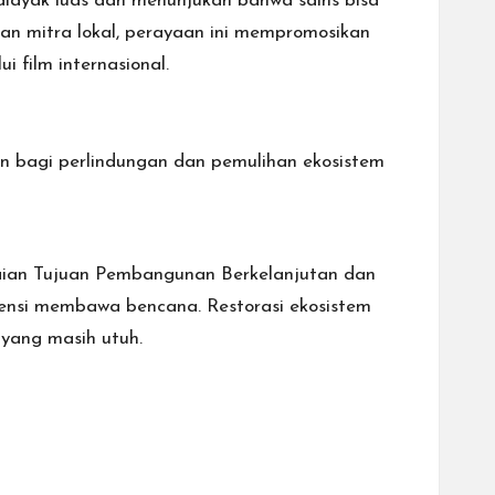
khalayak luas dan menunjukan bahwa sains bisa
tan mitra lokal, perayaan ini mempromosikan
i film internasional.
n bagi perlindungan dan pemulihan ekosistem
aian Tujuan Pembangunan Berkelanjutan dan
tensi membawa bencana. Restorasi ekosistem
 yang masih utuh.