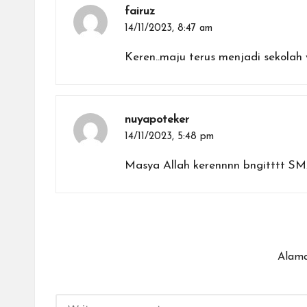
fairuz
14/11/2023,
8:47 am
Keren..maju terus menjadi sekola
nuyapoteker
14/11/2023,
5:48 pm
Masya Allah kerennnn bngitttt S
Alama