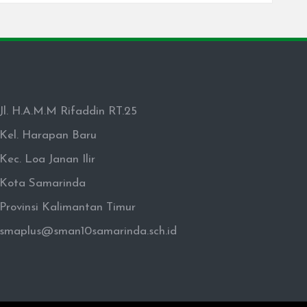
Jl. H.A.M.M Rifaddin RT.25
Kel. Harapan Baru
Kec. Loa Janan Ilir
Kota Samarinda
Provinsi Kalimantan Timur
smaplus@sman10samarinda.sch.id