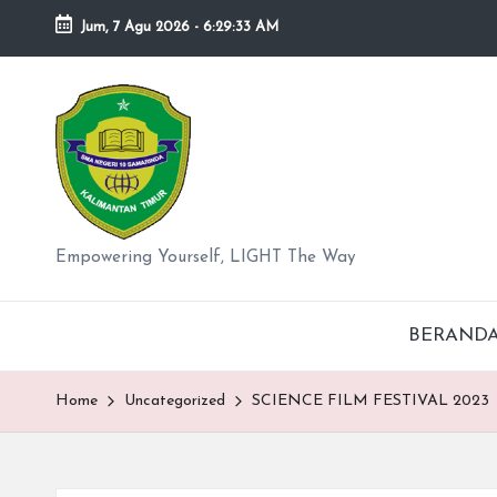
Jum, 7 Agu 2026
-
6:29:34 AM
Skip
to
S
content
M
A
N
Empowering Yourself, LIGHT The Way
e
BERAND
g
er
Home
Uncategorized
SCIENCE FILM FESTIVAL 2023
i