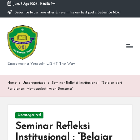
Jum, 7 Agu 2026
-
2:46:58 PM
Subscribe to our newsletter & never miss our best posts.
Subscribe Now!
Skip
to
S
content
M
A
N
Empowering Yourself, LIGHT The Way
e
g
Home
Uncategorized
Seminar Refleksi Institusional : “Belajar dari
Perjalanan, Menyepakati Arah Bersama”
er
i
Posted
1
Uncategorized
in
Seminar Refleksi
0
Institusional : “Belajar