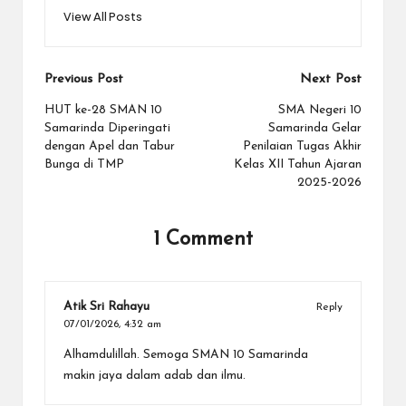
View All Posts
Post
Previous Post
Next Post
navigation
HUT ke-28 SMAN 10
SMA Negeri 10
Samarinda Diperingati
Samarinda Gelar
dengan Apel dan Tabur
Penilaian Tugas Akhir
Bunga di TMP
Kelas XII Tahun Ajaran
2025-2026
1 Comment
Atik Sri Rahayu
Reply
07/01/2026,
4:32 am
Alhamdulillah. Semoga SMAN 10 Samarinda
makin jaya dalam adab dan ilmu.