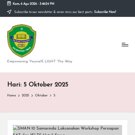
Kam, 6 Agu 2026
-
3:46:24 PM
Subscribe to our newsletter & never miss our best posts.
Subscribe Now!
Skip
to
S
content
M
A
N
Empowering Yourself, LIGHT The Way
e
g
Hari:
5 Oktober 2025
er
Home
2025
Oktober
5
i
1
0