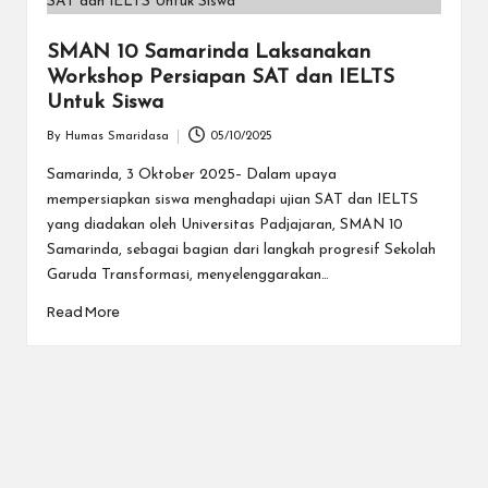
S
a
SMAN 10 Samarinda Laksanakan
m
Workshop Persiapan SAT dan IELTS
Untuk Siswa
a
By
Humas Smaridasa
05/10/2025
ri
Posted
by
Samarinda, 3 Oktober 2025– Dalam upaya
n
mempersiapkan siswa menghadapi ujian SAT dan IELTS
d
yang diadakan oleh Universitas Padjajaran, SMAN 10
Samarinda, sebagai bagian dari langkah progresif Sekolah
a
Garuda Transformasi, menyelenggarakan…
Read More