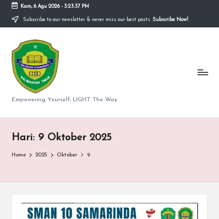
Kam, 6 Agu 2026
-
3:23:37 PM
Subscribe to our newsletter & never miss our best posts.
Subscribe Now!
Skip
to
S
content
M
A
N
Empowering Yourself, LIGHT The Way
e
g
Hari:
9 Oktober 2025
er
Home
2025
Oktober
9
i
1
0