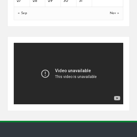
27
28
29
30
31
« Sep
Nov »