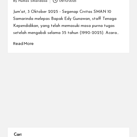
By
Humas Smaridasa
09/10/2025
Posted
by
Jum'at, 3 Oktober 2025 - Segenap Civitas SMAN 10
Samarinda melepas Bapak Edy Gunawan, staff Tenaga
Kependidikan, yang telah memasuki masa purna tugas
setelah mengabdi selama 35 tahun (1990-2025). Acara…
Read More
Cari