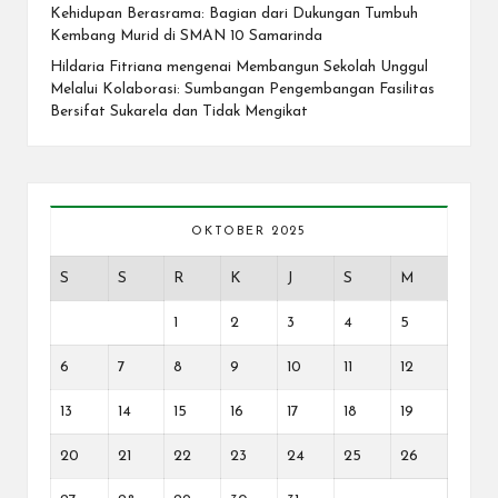
Kehidupan Berasrama: Bagian dari Dukungan Tumbuh
Kembang Murid di SMAN 10 Samarinda
Hildaria Fitriana
mengenai
Membangun Sekolah Unggul
Melalui Kolaborasi: Sumbangan Pengembangan Fasilitas
Bersifat Sukarela dan Tidak Mengikat
OKTOBER 2025
S
S
R
K
J
S
M
1
2
3
4
5
6
7
8
9
10
11
12
13
14
15
16
17
18
19
20
21
22
23
24
25
26